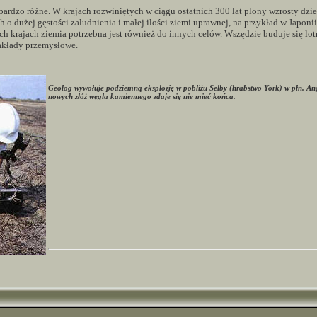
rdzo różne. W krajach rozwiniętych w ciągu ostatnich 300 lat plony wzrosty dzie
 o dużej gęstości zaludnienia i małej ilości ziemi uprawnej, na przykład w Japonii,
ch krajach ziemia potrzebna jest również do innych celów. Wszędzie buduje się lo
akłady przemysłowe.
Geolog wywołuje podziemną eksplozję w pobliżu Selby (hrabstwo York) w płn. Ang
nowych złóż węgla kamiennego zdaje się nie mieć końca.