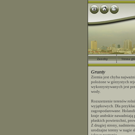
Zasoby
Strona gł
Grunty
Ziemia jest chyba najważni
położone w górzystych rej
wykorzystywanych jest prz
wody.
Rozszerzenie terenów rol
wyjątkowych. Dla przykład
zagospodarowane. Holandia,
kraje arabskie nawadniają 
płaskich powierzchni, prow
Z drugiej strony, nadmiern
urodzajne tereny w nagie 
jałowe pustynie.