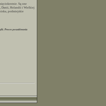
sięciokrotnie. Są one
 Danii, Holandii i Wielkiej
tniska, podmiejskie
lii. Proces poszukiwania