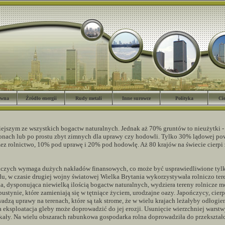
ówna
Źródło energii
Rudy metali
Inne surowce
Polityka
Ci
ejszym ze wszystkich bogactw naturalnych. Jednak aż 70% gruntów to nieużytki - 
onach lub po prostu zbyt zimnych dla uprawy czy hodowli. Tylko 30% lądowej pow
ez rolnictwo, 10% pod uprawę i 20% pod hodowlę. Aż 80 krajów na świecie cierp
niczych wymaga dużych nakładów finansowych, co może być usprawiedliwione tylk
u, w czasie drugiej wojny światowej Wielka Brytania wykorzystywała rolniczo ter
 dysponująca niewielką ilością bogactw naturalnych, wydziera tereny rolnicze mo
pustynie, które zamieniają się w tętniące życiem, urodzajne oazy. Japończycy, cier
adzą uprawy na terenach, które są tak strome, że w wielu krajach leżałyby odłogie
a eksploatacja gleby może doprowadzić do jej erozji. Usunięcie wierzchniej warst
skały. Na wielu obszarach rabunkowa gospodarka rolna doprowadziła do przekształ