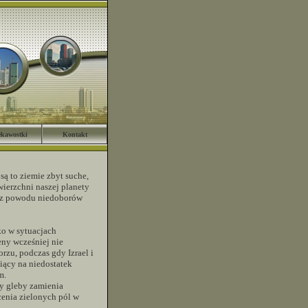
ekawostki
Kontakt
są to ziemie zbyt suche,
ierzchni naszej planety
i z powodu niedoborów
o w sytuacjach
eny wcześniej nie
rzu, podczas gdy Izrael i
piący na niedostatek
m.
wy gleby zamienia
cenia zielonych pól w